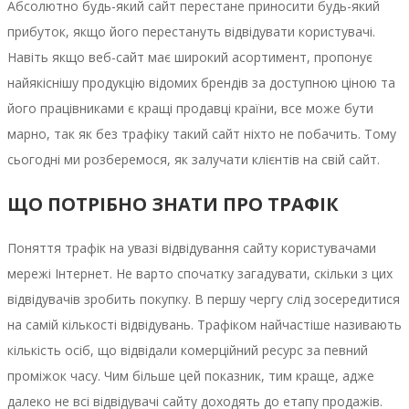
Абсолютно будь-який сайт перестане приносити будь-який
прибуток, якщо його перестануть відвідувати користувачі.
Навіть якщо веб-сайт має широкий асортимент, пропонує
найякіснішу продукцію відомих брендів за доступною ціною та
його працівниками є кращі продавці країни, все може бути
марно, так як без трафіку такий сайт ніхто не побачить. Тому
сьогодні ми розберемося, як залучати клієнтів на свій сайт.
ЩО ПОТРІБНО ЗНАТИ ПРО ТРАФІК
Поняття трафік на увазі відвідування сайту користувачами
мережі Інтернет. Не варто спочатку загадувати, скільки з цих
відвідувачів зробить покупку. В першу чергу слід зосередитися
на самій кількості відвідувань. Трафіком найчастіше називають
кількість осіб, що відвідали комерційний ресурс за певний
проміжок часу. Чим більше цей показник, тим краще, адже
далеко не всі відвідувачі сайту доходять до етапу продажів.