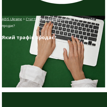
ABIS Ukraine
>
Статті
>
Просування онлайн
>
Який трафік
продає?
Який трафік продає?